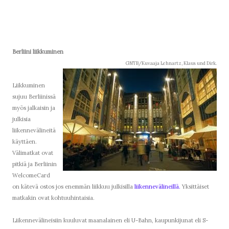
Berliini liikkuminen
GNTB/Kuvaaja Lehnartz, Klaus und Dirk.
Liikkuminen
sujuu Berliinissä
myös jalkaisin ja
julkisia
liikennevälineitä
käyttäen.
Välimatkat ovat
pitkiä ja Berliinin
WelcomeCard
on kätevä ostos jos enemmän liikkuu julkisilla
liikennevälineillä.
Yksittäiset
matkakin ovat kohtuuhintaisia.
Liikennevälineisiin kuuluvat maanalainen eli U-Bahn, kaupunkijunat eli S-