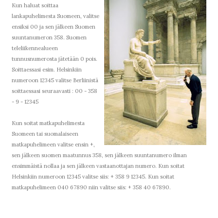
Kun haluat soittaa
lankapuhelimesta Suomeen, valitse
ensiksi 00 ja sen jälkeen Suomen
suuntanumeron 358. Suomen
teleliikennealueen
tunnusnumerosta jätetään 0 pois.
Soittaessasi esim. Helsinkiin
numeroon 12345 valitse Berliinistä
soittaessasi seuraavasti : 00 - 358
- 9 - 12345
Kun soitat matkapuhelimesta
Suomeen tai suomalaiseen
matkapuhelimeen valitse ensin +,
sen jälkeen suomen maatunnus 358, sen jälkeen suuntanumero ilman
ensimmäistä nollaa ja sen jälkeen vastaanottajan numero. Kun soitat
Helsinkiin numeroon 12345 valitse siis: + 358 9 12345. Kun soitat
matkapuhelimeen 040 67890 niin valitse siis: + 358 40 67890.