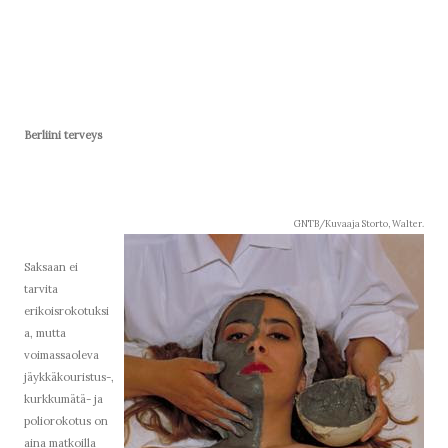
Berliini terveys
GNTB/Kuvaaja Storto, Walter.
Saksaan ei
tarvita
erikoisrokotuksi
a, mutta
voimassaoleva
jäykkäkouristus-,
kurkkumätä- ja
poliorokotus on
aina matkoilla