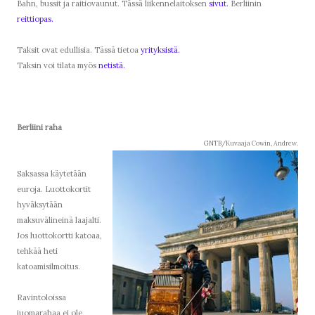
Bahn, bussit ja raitiovaunut. Tässä liikennelaitoksen
sivut.
Berliinin
reittiopas.
Taksit ovat edullisia. Tässä tietoa
yrityksistä.
Taksin voi tilata myös
netistä.
Berliini raha
GNTB/Kuvaaja Cowin, Andrew.
Saksassa käytetään
euroja. Luottokortit
hyväksytään
maksuvälineinä laajalti.
Jos luottokortti katoaa,
tehkää heti
katoamisilmoitus.
Ravintoloissa
juomarahaa ei ole