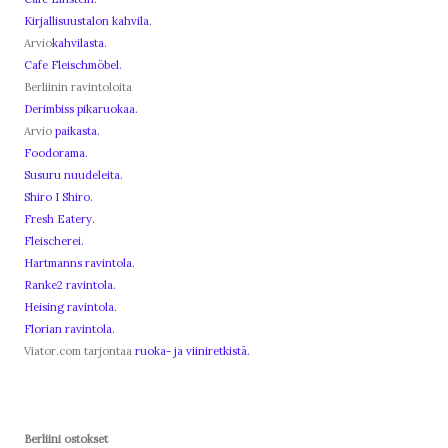
Kirjallisuustalon kahvila.
Arvio
kahvilasta.
Cafe Fleischmöbel.
Berliinin ravintoloita
Derimbiss pikaruokaa.
Arvio
paikasta.
Foodorama.
Susuru nuudeleita.
Shiro I Shiro.
Fresh Eatery.
Fleischerei.
Hartmanns ravintola.
Ranke2 ravintola.
Heising ravintola.
Florian ravintola.
Viator.com tarjontaa
ruoka- ja viiniretkistä.
Berliini ostokset