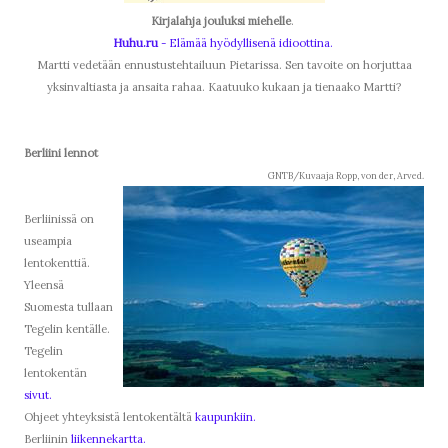
Kirjalahja jouluksi miehelle
.
Huhu.ru
- Elämää hyödyllisenä idioottina.
Martti vedetään ennustustehtailuun Pietarissa. Sen tavoite on horjuttaa
yksinvaltiasta ja ansaita rahaa. Kaatuuko kukaan ja tienaako Martti?
Berliini lennot
GNTB/Kuvaaja Ropp, von der, Arved.
Berliinissä on
useampia
lentokenttiä.
Yleensä
Suomesta tullaan
Tegelin kentälle.
Tegelin
lentokentän
sivut.
Ohjeet yhteyksistä lentokentältä
kaupunkiin.
Berliinin
liikennekartta.