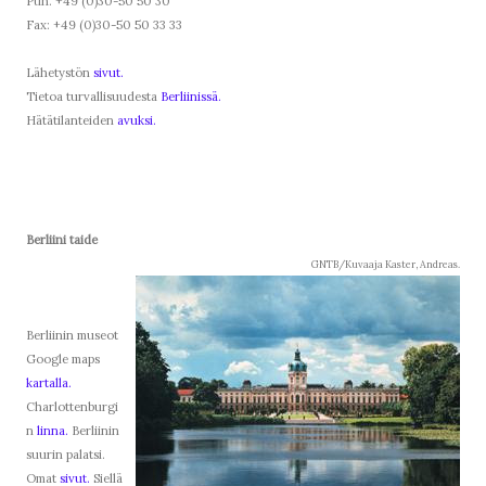
Puh. +49 (0)30-50 50 30
Fax: +49 (0)30-50 50 33 33
Lähetystön
sivut.
Tietoa turvallisuudesta
Berliinissä.
Hätätilanteiden
avuksi.
Berliini taide
GNTB/Kuvaaja Kaster, Andreas.
Berliinin museot
Google maps
kartalla.
Charlottenburgi
n
linna.
Berliinin
suurin palatsi.
Omat
sivut.
Siellä