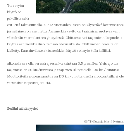
Turvavyön
käyttö on
pakollista sekä
etu- että takaistuimella. Alle 12-vuotiaiden lasten on käytettävä lastenistuinta
jos sellainen on asennettu. Äänimerkin käyttö on taajamissa suotavaa vain
välittömän vaaratilanteen yhteydessä. Ohittaessa voi taajamien ulkopuolella
käyttää äänimerkkiä ilmoittamaan ohitusaikeista. Ohittaminen oikealta on
kielletty. Kansainvälisten käsimerkkien käyttö voi myös tulla kalliiksi.
Alkoholia saa olla veressä ajaessa korkeintaan 0,5 promillea. Yleisrajoitus
taajamissa on 50 km/tunnissa ja taajamien ulkopuolella 100 km/ tunnissa.
Moottoriteillä nopeussuositus on 130 km/t mutta useilla moottoriteillä ei ole
varsinaista nopeusrajoitusta.
Berliini nähtävyydet
GNTB/Kuvaaja Scherf, Dietmar.