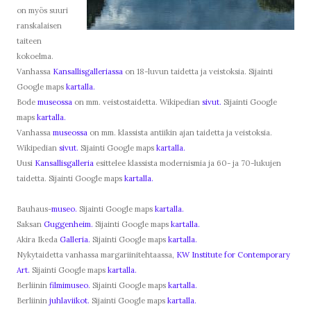
on myös suuri
ranskalaisen
taiteen
kokoelma.
Vanhassa
Kansallisgalleriassa
on 18-luvun taidetta ja veistoksia. Sijainti
Google maps
kartalla.
Bode
museossa
on mm. veistostaidetta. Wikipedian
sivut.
Sijainti Google
maps
kartalla.
Vanhassa
museossa
on mm. klassista antiikin ajan taidetta ja veistoksia.
Wikipedian
sivut.
Sijainti Google maps
kartalla.
Uusi
Kansallisgalleria
esittelee klassista modernismia ja 60- ja 70-lukujen
taidetta. Sijainti Google maps
kartalla.
Bauhaus-
museo.
Sijainti Google maps
kartalla.
Saksan
Guggenheim.
Sijainti Google maps
kartalla.
Akira Ikeda
Galleria.
Sijainti Google maps
kartalla.
Nykytaidetta vanhassa margariinitehtaassa,
KW Institute for Contemporary
Art.
Sijainti Google maps
kartalla.
Berliinin
filmimuseo.
Sijainti Google maps
kartalla.
Berliinin
juhlaviikot.
Sijainti Google maps
kartalla.