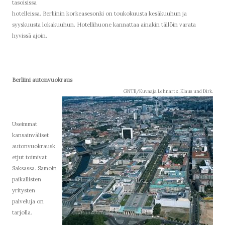
tasoisissa
hotelleissa. Berliinin korkeasesonki on toukokuusta kesäkuuhun ja
syyskuusta lokakuuhun. Hotellihuone kannattaa ainakin tällöin varata
hyvissä ajoin.
Berliini autonvuokraus
GNTB/Kuvaaja Lehnartz, Klaus und Dirk.
Useimmat
kansainväliset
autonvuokrausk
etjut toimivat
Saksassa. Samoin
paikallisten
yritysten
palveluja on
tarjolla.