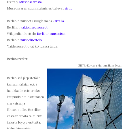
Esittely
Museosaaresta.
Museosaaren suunnitelmia esittelevät
sivut.
Berliinin museot Google maps
kartalla.
Berliinin
valtiolliset museot.
Wikipedian luettelo
Berliinin museoista.
Berliinin
museoluettelo.
Taidemuseot ovat kohdassa taide.
Berliini retket
GNTB/Kuvaaja Merten, Hans Peter.
Berliinissä järjestetään
kansainvälisiä retkiä
halukkaille esimerkiksi
kaupunkiin tutustumisen
merkeissä ja
lähiseuduille. Hotellien
vastaanotosta tai turisti-
infosta löytyy esitteitä.
Halpa kieroajelu