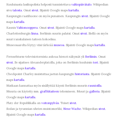
Kuuluisasta lasikupolista helposti tunnistettava
valtiopäivätalo.
Wikipedian
sivu
talosta.
Omat
sivut.
Sijainti Google maps
kartalla.
Kaupungin raatihuone on myös punainen. Kaupungin
sivut.
Sijainti Google
maps
kartalla.
Kaunis
Valtionooppera.
Omat
sivut.
Sijainti Google maps
kartalla.
Charlottenburgin
linna.
Berliinin suurin palatsi. Omat
sivut.
Siellä on myös
suuri ranskalaisen taiteen kokoelma.
Museosaarelta löytyy viisi tärkeää
museoa.
Sijainti Google maps
kartalla.
Fernsehturm-televisiotornista aukeaa hienot näkymät yli
Berliinin.
Omat
sivut.
Se sijaitsee Alexanderplatzilla, joka on Berliinin kuuluisin
tori.
Sijainti
Google maps
kartalla.
Checkpoint Charley muistuttaa jaetun kaupungin
historiasta.
Sijainti Google
maps
kartalla.
Matkaan kannattaa myös sisällyttää käynti Berliinin muurin
raunioilla.
Muuria on käytetty mm.
graffititaiteen
tekemiseen. Muuri ja
galleria.
Sijainti
Google maps
kartalla.
Platz der Republikalla on
voitonpylväs.
Toiset
sivut.
Sodan ja tyrannian uhrien muistomerkki,
Neue Wache.
Wikipedian
sivut.
Sijainti Google maps
kartalla.