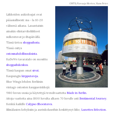
GNTB/Kuvaaja Merten, Hans Peter
Liikkeiden aukioloajat ovat
pääasiallisesti: ma - la 10-20
välisenä aikana. Lauantaisin
ainakin elintarvikeliikkeet
sulkeutuvat jo iltapäivällä.
Tässä tietoa
shoppailusta.
Tässä esitys
ostosmahdollisuuksista.
KaDeWe tavaratalo on suosittu
shoppailukeskus.
Tässä kaupan omat
sivut.
Kaupungin
kirpputoreja.
Blue Wings lehden Berliinin
vintage ostosten kauppavinkkejä:
!980 luvun uusia ja käytettyjä trendivaatteita
Made in Berlin.
Aitoja vaatteita aina 1800 luvulta alkaen 70 luvulle asti
Sentimental Journey.
Kenkiä kaikille
Calypso Shoestores.
Silmälasien kehyksiin ja aurinkolaseihin keskittynyt liike,
Lunettes Selection.