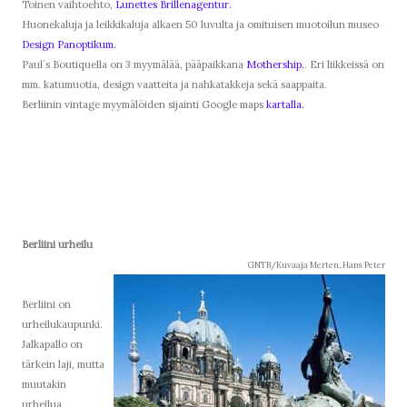
Toinen vaihtoehto,
Lunettes Brillenagentur.
Huonekaluja ja leikkikaluja alkaen 50 luvulta ja omituisen muotoilun museo
Design Panoptikum.
Paul´s Boutiquella on 3 myymälää, pääpaikkana
Mothership.
. Eri liikkeissä on
mm. katumuotia, design vaatteita ja nahkatakkeja sekä saappaita.
Berliinin vintage myymälöiden sijainti Google maps
kartalla.
Berliini urheilu
GNTB/Kuvaaja Merten, Hans Peter
Berliini on
urheilukaupunki.
Jalkapallo on
tärkein laji, mutta
muutakin
urheilua