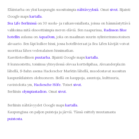
Eläintarha on yksi kaupungin suosituimpia
nähtävyyksiä.
Omat
sivut.
Sijainti
Google maps
kartalla.
Sea Life Berlinissä
on 30 suola- ja raikasvesiallasta, joissa on hämmästyttävä
valikoima mitä eksoottisimpia meren eläviä. Sen naapurissa,
Radisson Blue
hotellin
aulassa on
AquaDom,
joka on maailman suurin sylinterinmuotoinen
akvaario. Sen läpi kulkee hissi, jossa hotellivieraat ja Sea Lifen kävijät voivat
suorittaa lähes vedenalaisen hissimatkan.
Kasvitieteellinen
puutarha.
Sijainti Google maps
kartalla.
8 kunnostettu, toisiinsa yhteydessä olevaa korttelipihaa, Alexanderplazin
lähellä, S-Bahn asema Hackescher Marktin lähellä, muodostavat suositun
kaupunkilaisten olohuoneen. Siellä on kauppoja, asuntoja, kulttuuria,
ravintoloita ym,
Hackesche Höfe.
Toiset
sivut.
Berliinin
olympiastadion.
Omat
sivut.
Berliinin nähtävyydet Google maps
kartalla.
Kaupungissa on paljon puistoja ja järviä. Tässä esittely muutamasta
puistosta.