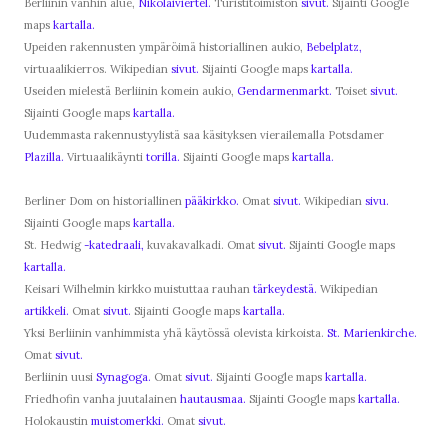
Berliinin vanhin alue,
Nikolaiviertel.
Turistitoimiston
sivut.
Sijainti Google
maps
kartalla.
Upeiden rakennusten ympäröimä historiallinen aukio,
Bebelplatz,
virtuaalikierros. Wikipedian
sivut.
Sijainti Google maps
kartalla.
Useiden mielestä Berliinin komein aukio,
Gendarmenmarkt.
Toiset
sivut.
Sijainti Google maps
kartalla.
Uudemmasta rakennustyylistä saa käsityksen vierailemalla Potsdamer
Plazilla.
Virtuaalikäynti
torilla.
Sijainti Google maps
kartalla.
Berliner Dom on historiallinen
pääkirkko.
Omat
sivut.
Wikipedian
sivu.
Sijainti Google maps
kartalla.
St. Hedwig
-katedraali,
kuvakavalkadi. Omat
sivut.
Sijainti Google maps
kartalla.
Keisari Wilhelmin kirkko muistuttaa rauhan
tärkeydestä.
Wikipedian
artikkeli.
Omat
sivut.
Sijainti Google maps
kartalla.
Yksi Berliinin vanhimmista yhä käytössä olevista kirkoista.
St. Marienkirche.
Omat
sivut.
Berliinin uusi
Synagoga.
Omat
sivut.
Sijainti Google maps
kartalla.
Friedhofin vanha juutalainen
hautausmaa.
Sijainti Google maps
kartalla.
Holokaustin
muistomerkki.
Omat
sivut.