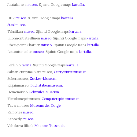
Juutalainen
museo.
Sijainti Google maps
kartalla.
DDR
museo.
Sijainti Google maps
kartalla.
Stasimuseo.
Tekniikan
museo.
Sijainti Google maps
kartalla.
Luonnontieteellinen
museo.
Sijainti Google maps
kartalla.
Checkpoint Charlien
museo.
Sijainti Google maps
kartalla.
Liittoutuneiden
museo.
Sijainti Google maps
kartalla.
Berliinin
tarina.
Sijainti Google maps
kartalla.
Saksan currymakkaramuseo,
Currywurst museum.
Sokerimuseo,
Zucker-Museum.
Kirjainmuseo,
Buchstabenmuseum.
Homomuseo,
Schwules Museum.
Tietokonepelimuseo,
Computerspielemuseum.
Tavaramuseo
Museum der Dinge.
Ramones
museo.
Kennedy
museo.
Vahakuva filiaali
Madame Tussauds.