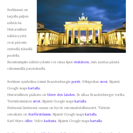
Berliinissä on
tarjolla paljon
nähtävää.
Historialliset
nähtävyydet
ovat pääosin
entisellä itäisellä
puolella.
Suosituimpiin nähtävyyksiin voi ostaa liput
etukäteen,
niin saattaa päästä
vähemmällä jonotuksella.
Berliinin symbolina toimii Brandenburgin
portti.
Wikipedian
sivut.
Sijainti
Google maps
kartalla.
Historiallinen pääkatu on
Unter den Linden.
Se alkaa Brandenburger torilta.
Turistitoimiston
sivut.
Sijainti Google maps
kartalla.
Entisessä läntisessä osassa on hyvät ostosmahdollisuudet. Tärkein
ostoskatu on
Kurfürstdamm.
Sijainti Google maps
kartalla.
Karl-Marx-
Allee.
Video
kadusta.
Sijainti Google maps
kartalla.