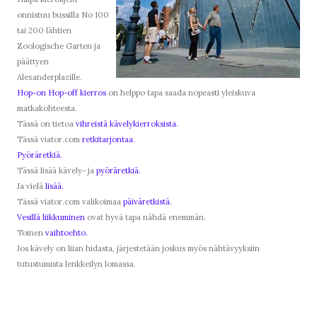
onnistuu bussilla No 100
tai 200 lähtien
Zoologische Garten ja
päättyen
Alexanderplazille.
Hop-on Hop-off kierros
on helppo tapa saada nopeasti yleiskuva
matkakohteesta.
Tässä on tietoa
vihreistä kävelykierroksista.
Tässä viator.com
retkitarjontaa.
Pyöräretkiä.
Tässä lisää kävely- ja
pyöräretkiä.
Ja vielä
lisää.
Tässä viator.com valikoimaa
päiväretkistä.
Vesillä liikkuminen
ovat hyvä tapa nähdä enemmän.
Toinen
vaihtoehto.
Jos kävely on liian hidasta, järjestetään joskus myös nähtävyyksiin
tutustumista lenkkeilyn lomassa.