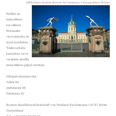
GNTB/Owner Deutsche Zentrale für Tourismus e.V. Kuvaaja Scherf, Dietmar
Berliini on
suhteellisen
turvallinen.
Normaalia
varovaisuutta on
syytä noudattaa.
Taskuvarkaita
kannattaa varoa
varsinkin alueilla
missä liikkuu paljon turisteja.
Hätäpalvelunumeroita
Poliisi 110
Ambulanssi 115
Palokunta 112
Suomen SuurlähetystöBotschaft von Finnland Rauchstrasse 1 10787 Berlin
Deutschland