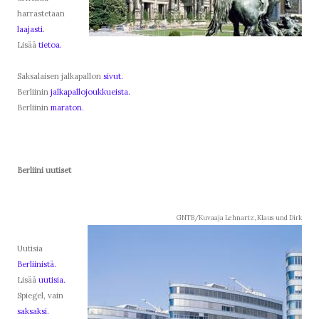
harrastetaan
laajasti.
Lisää
tietoa.
Saksalaisen jalkapallon
sivut.
Berliinin
jalkapallojoukkueista.
Berliinin
maraton.
Berliini uutiset
GNTB/Kuvaaja Lehnartz, Klaus und Dirk
Uutisia
Berliinistä.
Lisää
uutisia.
Spiegel, vain
saksaksi.