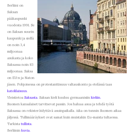
Berliini on
Saksan
pääkaupunki
vuodesta 1991. Se
on Saksan suurin
kaupunki ja siellä
on noin 3,4
miljoonaa
asukasta ja koko
Saksassa noin 83
miljoonaa. Saksa
on EU:n ja Naton
jäsen. Pohjoisessa on protestanttisuus valtauskonto ja etelässä taas
katolilaisuus.
Yleistietoa
Saksasta.
Saksan kieli kuuluu germaanisiin
kieliin.
Suomen kansalaiset tarvitsevat passin. Jos haluaa asua ja tehdä työtä
Saksassa on rekisteröidyttävä asuinpaikalla. Aika on tunnin Suomen aikaa
jäljessä. Tullimääräykset ovat samat kuin muistakin Eu-maista tultaessa.
Tarkista
tullista.
Berliinin
kuvia.