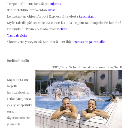
Tempelhofin lentokenttä on
suljettu.
Schönefeldtin lentokentän
sivut.
Lentokentän ohjeet Airport Express yhteydestä
keskustaan.
Myös taksilla pääsee noin 20 euron kuluilla Tegelin tai Tempelhofin kentältä
kaupunkiin. Taxin voi tilata myös
netistä.
Taxipalveluja.
Yhteenveto yhteyksistä Berliinissä kentältä
keskustaan ja muualle.
Berliini hotellit
GNTB/Owner Sachsenâˆ’Anhalt Landesmarketing GmbH
Majoitusta on
tarjolla
leirintäalueilla,
retkeilymajoissa,
yksityismajoituks
essa,
täysihoitoloissa
ja kaiken