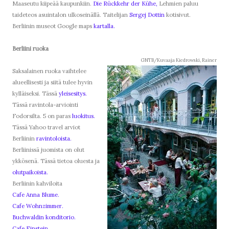
Maaseutu kiipeää kaupunkiin.
Die Rückkehr der Kühe,
Lehmien paluu
taideteos asuintalon ulkoseinällä. Taitelijan
Sergej Dottin
kotisivut.
Berliinin museot Google maps
kartalla.
Berliini ruoka
GNTB/Kuvaaja Kiedrowski, Rainer
Saksalainen ruoka vaihtelee
alueellisesti ja siitä tulee hyvin
kylläiseksi. Tässä
yleisesitys.
Tässä ravintola-arviointi
Fodorsilta. 5 on paras
luokitus.
Tässä Yahoo travel arviot
Berliinin
ravintoloista.
Berliinissä juomista on olut
ykkösenä. Tässä tietoa oluesta ja
olutpaikoista.
Berliinin kahviloita
Cafe Anna Blume.
Cafe Wohnzimmer.
Buchwaldin konditorio.
Cafe Einstein.