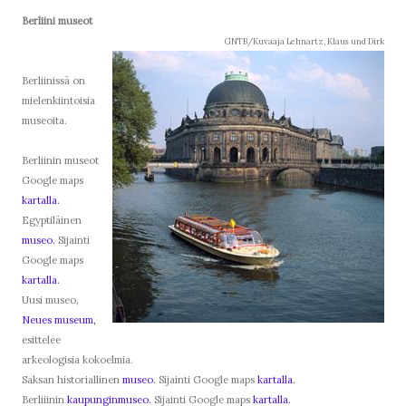
Berliini museot
GNTB/Kuvaaja Lehnartz, Klaus und Dirk
Berliinissä on
mielenkiintoisia
museoita.
Berliinin museot
Google maps
kartalla.
Egyptiläinen
museo.
Sijainti
Google maps
kartalla.
Uusi museo,
Neues museum,
esittelee
arkeologisia kokoelmia.
Saksan historiallinen
museo.
Sijainti Google maps
kartalla.
Berliiinin
kaupunginmuseo.
Sijainti Google maps
kartalla.